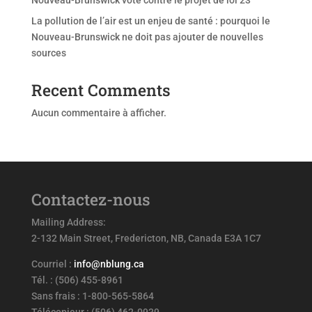
Nouveau-Brunswick vote contre le projet de loi 23
La pollution de l’air est un enjeu de santé : pourquoi le
Nouveau-Brunswick ne doit pas ajouter de nouvelles
sources
Recent Comments
Aucun commentaire à afficher.
Contactez-nous
Mailing Address:
2-132 Main Street, Fredericton, NB, Canada E3A 1C7
Courriel :
info@nblung.ca
Tél. : (506) 455-8961
Sans frais : 1-800-565-5864