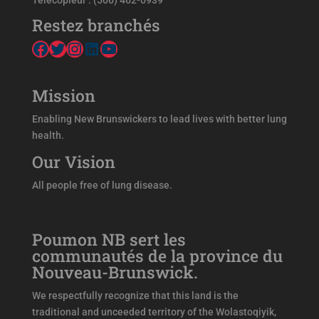
Télécopieur : (506) 462-0939
Restez branchés
Facebook
Twitter
Instagram
LinkedIn
YouTube
Mission
Enabling New Brunswickers to lead lives with better lung
health.
Our Vision
All people free of lung disease.
Poumon NB sert les
communautés de la province du
Nouveau-Brunswick.
We respectfully recognize that this land is the
traditional and unceeded territory of the Wolastoqiyik,