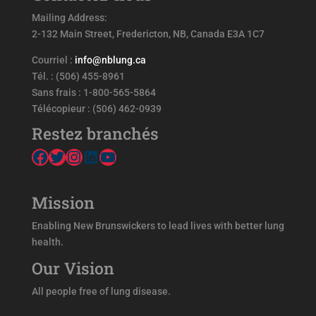
Mailing Address:
2-132 Main Street, Fredericton, NB, Canada E3A 1C7
Courriel :
info@nblung.ca
Tél. : (506) 455-8961
Sans frais : 1-800-565-5864
Télécopieur : (506) 462-0939
Restez branchés
Facebook
Twitter
Instagram
LinkedIn
YouTube
Mission
Enabling New Brunswickers to lead lives with better lung
health.
Our Vision
All people free of lung disease.