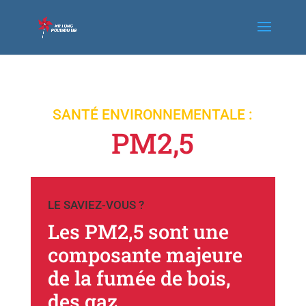
SANTÉ ENVIRONNEMENTALE :
PM2,5
LE SAVIEZ-VOUS ?
Les PM2,5 sont une
composante majeure
de la fumée de bois,
des gaz