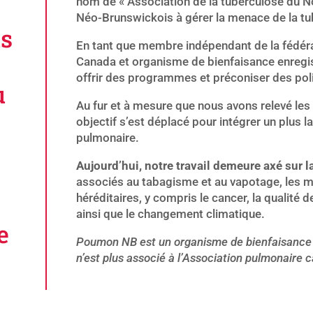
nom de « Association de la tuberculose du N
Néo-Brunswickois à gérer la menace de la tu
us
En tant que membre indépendant de la fédéra
Canada et organisme de bienfaisance enregis
offrir des programmes et préconiser des polit
u
Au fur et à mesure que nous avons relevé les 
objectif s’est déplacé pour intégrer un plus 
pulmonaire.
Aujourd’hui, notre travail demeure axé sur 
associés au tabagisme et au vapotage, les m
héréditaires, y compris le cancer, la qualité de 
ainsi que le changement climatique.
e
Poumon NB est un organisme de bienfaisance 
n’est plus associé à l’Association pulmonaire 