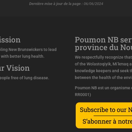
Dernière mise à jour de la page :
06/06/2024
ssion
Poumon NB sert
province du N
ling New Brunswickers to lead
s with better lung health.
We respectfully recognize that 
of the Wolastoqiyik, Mi’kmaq 
r Vision
knowledge keepers and seek th
between the health of the env
people free of lung disease.
Poumon NB est un organisme d
RR0001)