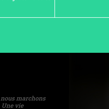
ue nous marchons
 Une vie