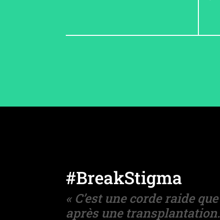
#BreakStigma
« C’est une corde raide q
après une transplantation.