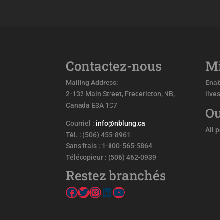
Contactez-nous
Mi
Mailing Address:
Enab
2-132 Main Street, Fredericton, NB,
live
Canada E3A 1C7
Ou
Courriel :
info@nblung.ca
All 
Tél. : (506) 455-8961
Sans frais : 1-800-565-5864
Télécopieur : (506) 462-0939
Restez branchés
Facebook
Twitter
Instagram
LinkedIn
YouTube