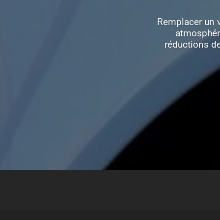
Remplacer un vé
atmosphéri
réductions de