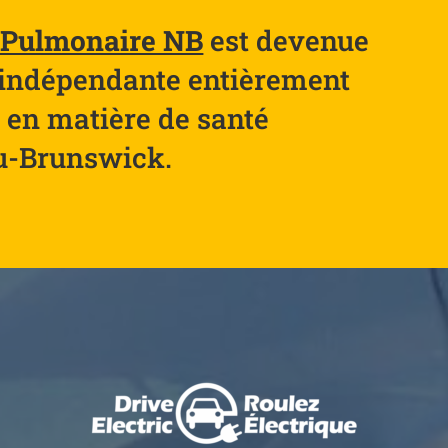
n Pulmonaire NB
est devenue
é indépendante entièrement
 en matière de santé
u-Brunswick.