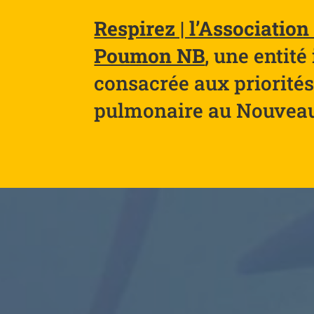
Respirez | l’Associatio
Poumon NB
, une entit
consacrée aux priorités
pulmonaire au Nouvea