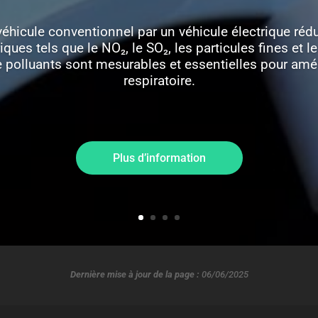
hicule conventionnel par un véhicule électrique rédu
ques tels que le NO₂, le SO₂, les particules fines et l
 polluants sont mesurables et essentielles pour amél
respiratoire.
Plus d’information
Dernière mise à jour de la page :
06/06/2025