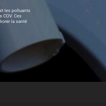
it les polluants
es COV. Ces
iorer la santé