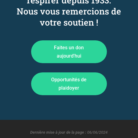
respirer depuis 1933
.
Nous vous remercions de
votre soutien !
Faites un don
aujourd'hui
Opportunités de
plaidoyer
Dernière mise à jour de la page :
06/06/2024