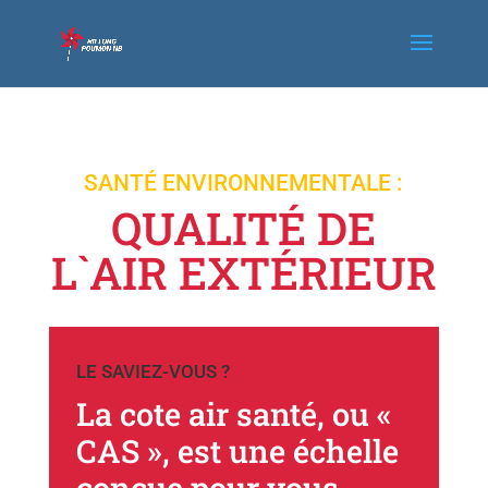
SANTÉ ENVIRONNEMENTALE :
QUALITÉ DE
L`AIR EXTÉRIEUR
LE SAVIEZ-VOUS ?
La cote air santé, ou «
CAS », est une échelle