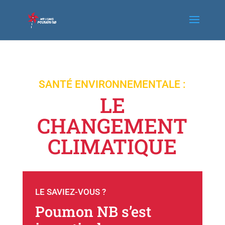
SANTÉ ENVIRONNEMENTALE :
LE
CHANGEMENT
CLIMATIQUE
LE SAVIEZ-VOUS ?
Poumon NB s’est