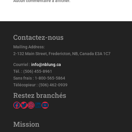
Aucun commentaire à afficher.
Contactez-nous
Mailing Address:
2-132 Main Street, Fredericton, NB, Canada E3A 1C7
Courriel :
info@nblung.ca
Tél. : (506) 455-8961
Sans frais : 1-800-565-5864
Télécopieur : (506) 462-0939
Restez branchés
Facebook
Twitter
Instagram
LinkedIn
YouTube
Mission