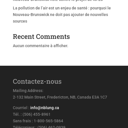
La pollution de l’air est un enjeu de santé : pourquoi le
Nouveau-Brunswick ne doit pas ajouter de nouvelles
sources
Recent Comments
Aucun commentaire à afficher.
Contactez-nous
Mailing Address:
2-132 Main Street, Fredericton, NB, Canada E3A 1C7
Courriel :
info@nblung.ca
Tél. : (506) 455-8961
Sans frais : 1-800-565-5864
Télécopieur : (506) 462-0939