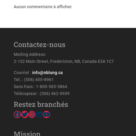
Aucun commentaire à afficher.
Contactez-nous
Mailing Address:
2-132 Main Street, Fredericton, NB, Canada E3A 1C7
Courriel :
info@nblung.ca
Tél. : (506) 455-8961
Sans frais : 1-800-565-5864
Télécopieur : (506) 462-0939
Restez branchés
Facebook
Twitter
Instagram
LinkedIn
YouTube
Mission