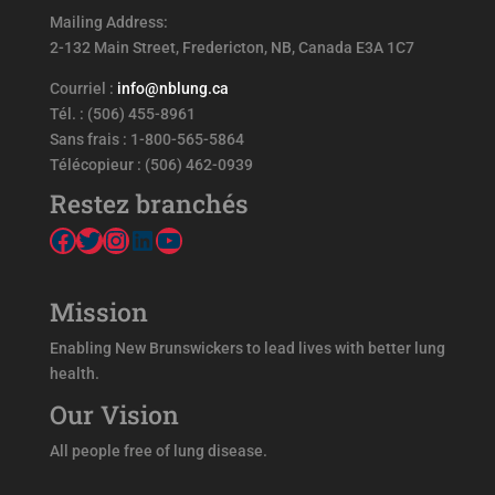
Mailing Address:
2-132 Main Street, Fredericton, NB, Canada E3A 1C7
Courriel :
info@nblung.ca
Tél. : (506) 455-8961
Sans frais : 1-800-565-5864
Télécopieur : (506) 462-0939
Restez branchés
Facebook
Twitter
Instagram
LinkedIn
YouTube
Mission
Enabling New Brunswickers to lead lives with better lung
health.
Our Vision
All people free of lung disease.