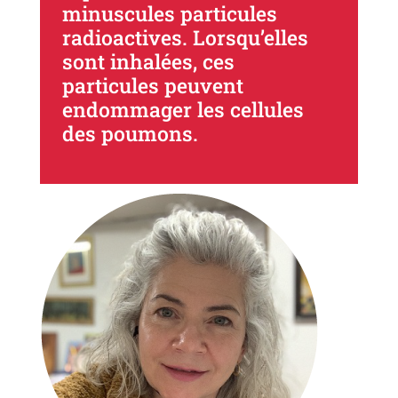
minuscules particules
radioactives. Lorsqu’elles
sont inhalées, ces
particules peuvent
endommager les cellules
des poumons.