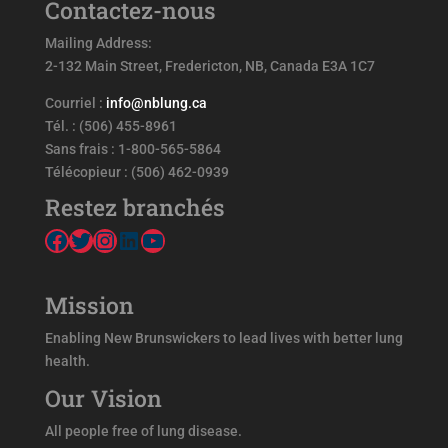
Contactez-nous
Mailing Address:
2-132 Main Street, Fredericton, NB, Canada E3A 1C7
Courriel :
info@nblung.ca
Tél. : (506) 455-8961
Sans frais : 1-800-565-5864
Télécopieur : (506) 462-0939
Restez branchés
Facebook
Twitter
Instagram
LinkedIn
YouTube
Mission
Enabling New Brunswickers to lead lives with better lung
health.
Our Vision
All people free of lung disease.