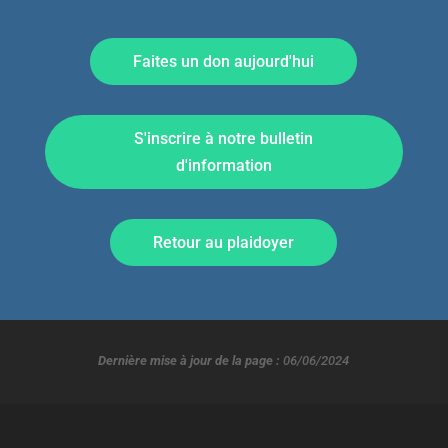
Faites un don aujourd'hui
S'inscrire à notre bulletin
d'information
Retour au plaidoyer
Dernière mise à jour de la page :
06/06/2024