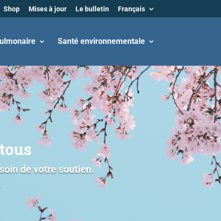
Shop
Mises à jour
Le bulletin
Français
ulmonaire
Santé environnementale
tous
oin de votre soutien.
.