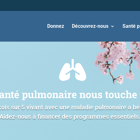
Donnez
Découvrez-nous
Santé p
anté pulmonaire nous touche 
is sur 5 vivant avec une maladie pulmonaire a bes
Aidez-nous à financer des programmes essentiels