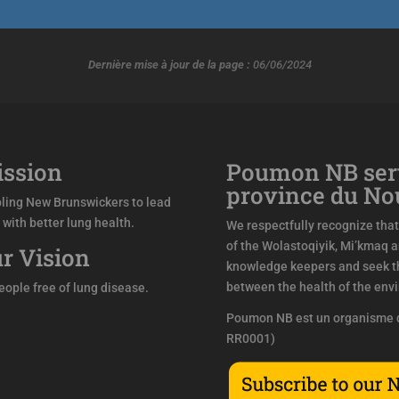
Dernière mise à jour de la page :
06/06/2024
ssion
Poumon NB sert
province du N
ling New Brunswickers to lead
s with better lung health.
We respectfully recognize that 
of the Wolastoqiyik, Mi’kmaq 
r Vision
knowledge keepers and seek th
between the health of the env
people free of lung disease.
Poumon NB est un organisme d
RR0001)