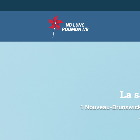
La s
1 Nouveau-Brunswicko