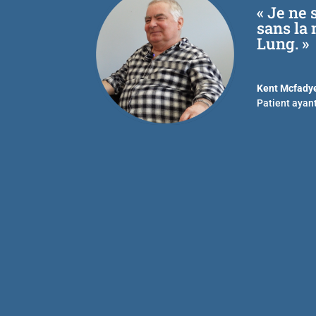
« Je ne 
sans la
Lung. »
Kent Mcfady
Patient ayan