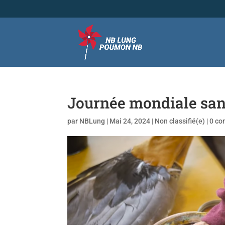
Journée mondiale san
par
NBLung
|
Mai 24, 2024
|
Non classifié(e)
|
0 co