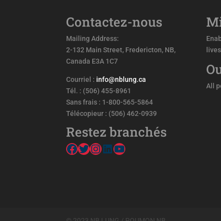
Contactez-nous
Mi
Mailing Address:
Enab
2-132 Main Street, Fredericton, NB,
live
Canada E3A 1C7
Ou
Courriel :
info@nblung.ca
All 
Tél. : (506) 455-8961
Sans frais : 1-800-565-5864
Télécopieur : (506) 462-0939
Restez branchés
Facebook
Twitter
Instagram
LinkedIn
YouTube
© 2023 NB LUNG / POUMON NB