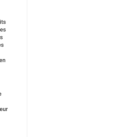
its
des
rs
es
e
 en
e
leur