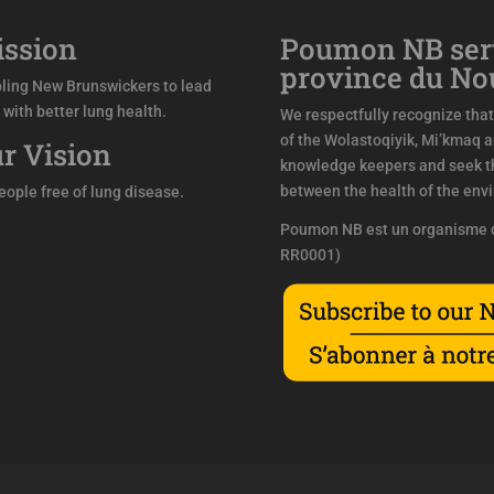
ssion
Poumon NB sert
province du N
ling New Brunswickers to lead
s with better lung health.
We respectfully recognize that 
of the Wolastoqiyik, Mi’kmaq 
r Vision
knowledge keepers and seek th
between the health of the env
people free of lung disease.
Poumon NB est un organisme d
RR0001)