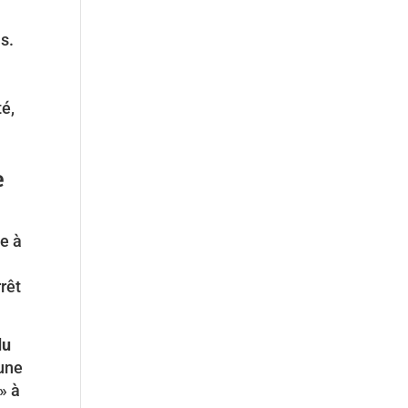
s.
té,
e
de à
rêt
du
 une
» à