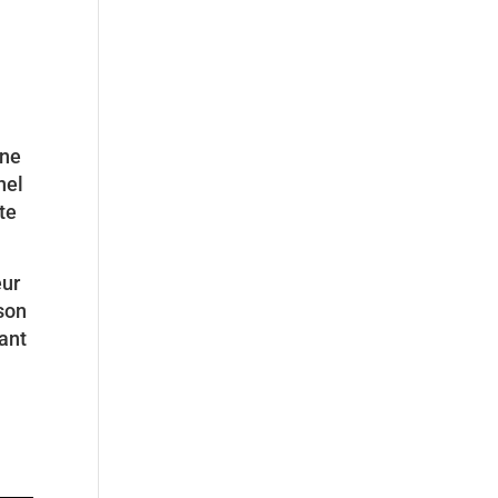
une
nel
te
eur
son
nant